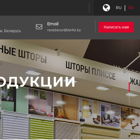
|
RU
EN
Email
Написать нам
realdecor@delfa.by
и, Беларусь
РОДУКЦИИ