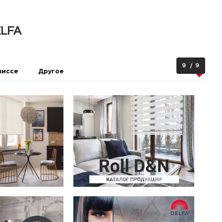
ELFA
9
9
лиссе
Другое