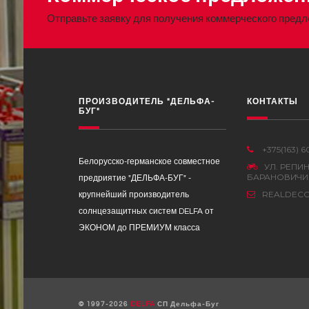
Отправьте заявку для получения коммерческого пред
ПРОИЗВОДИТЕЛЬ "ДЕЛЬФА-
КОНТАКТЫ
БУГ"
+375(163) 6
Белорусско-германское совместное
УЛ. РЕПИН
БАРАНОВИЧИ,
предриятие "ДЕЛЬФА-БУГ" -
REALDECO
крупнейший производитель
солнцезащитных систем DELFA от
ЭКОНОМ до ПРЕМИУМ класса
© 1997-2026
DELFA
СП Дельфа-Буг