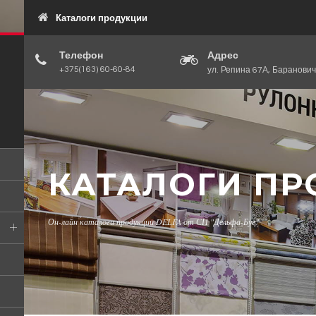
Каталоги продукции
Телефон
Адрес
+375(163) 60-60-84
ул. Репина 67А, Баранович
КАТАЛОГИ П
Он-лайн каталоги продукции DELFA от СП "Дельфа-Буг"