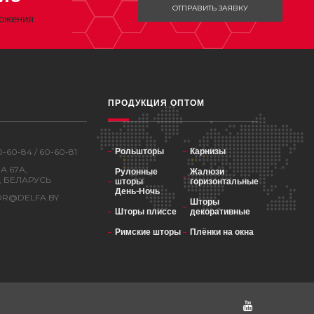
ОТПРАВИТЬ ЗАЯВКУ
ложения
ПРОДУКЦИЯ ОПТОМ
0-60-84 / 60-60-81
Рольшторы
Карнизы
А 67А,
Рулонные
Жалюзи
 БЕЛАРУСЬ
шторы
горизонтальные
День-Ночь
R@DELFA.BY
Шторы
Шторы плиссе
декоративные
Римские шторы
Плёнки на окна