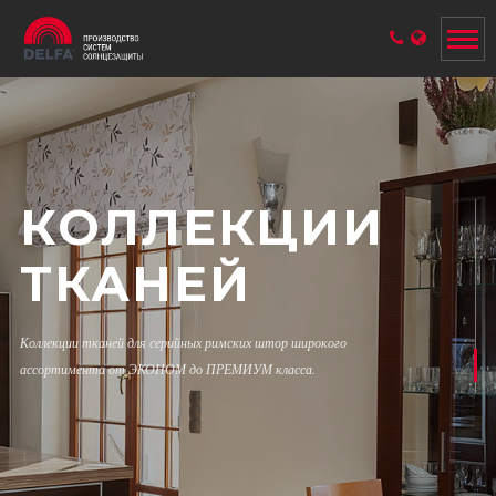
КОЛЛЕКЦИИ
ТКАНЕЙ
Коллекции тканей
для серийных римских штор
широкого
ассортимента от ЭКОНОМ до ПРЕМИУМ класса.