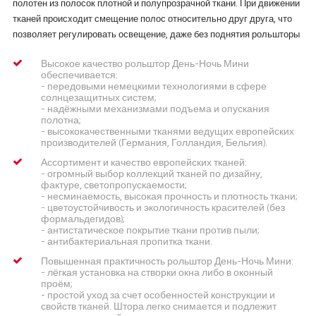
полотен из полосок плотной и полупрозрачной ткани. При движении
тканей происходит смещение полос относительно друг друга, что
позволяет регулировать освещение, даже без поднятия рольшторы
Высокое качество
рольштор День-Ночь Мини
обеспечивается:
- передовыми немецкими технологиями в сфере
солнцезащитных систем;
- надёжными механизмами подъема и опускания
полотна;
- высококачественными тканями ведущих европейских
производителей (Германия, Голландия, Бельгия).
Ассортимент и качество европейских тканей
:
- огромный выбор коллекций тканей по дизайну,
фактуре, светопропускаемости;
- несминаемость, высокая прочность и плотность ткани;
- цветоустойчивость и экологичность красителей (без
формальдегидов);
- антистатическое покрытие ткани против пыли;
- антибактериальная пропитка ткани.
Повышенная практичность
рольштор День-Ночь Мини:
- лёгкая установка на створки окна либо в оконный
проём;
- простой уход за счет особенностей конструкции и
свойств тканей. Штора легко снимается и подлежит