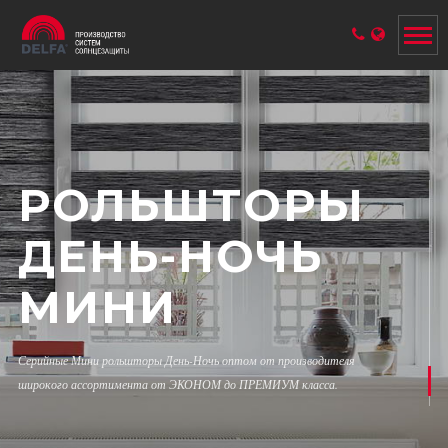
РОЛЬШТОРЫ
ДЕНЬ-НОЧЬ
МИНИ
Серийные Мини
рольшторы День-Ночь оптом от производителя
широкого ассортимента от ЭКОНОМ до ПРЕМИУМ класса.